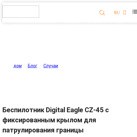
RU
Беспилотник Digital Eagle CZ-45
с фиксированным крылом для
патрулирования границы
дом
>
Блог
>
Случаи
>
Беспилотник Digital Eagle CZ-
45 с фиксированным крылом для патрулирования
границы
Беспилотник Digital Eagle CZ-45 с
фиксированным крылом для
патрулирования границы