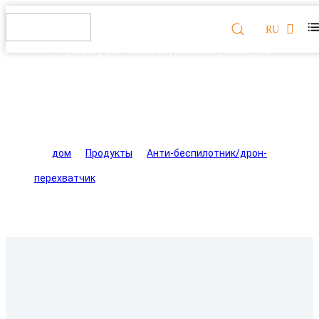
RU
Система противодействия
дронам с обнаружением и
подавлением QR-12
дом
>
Продукты
>
Анти-беспилотник/дрон-
перехватчик
>
Система противодействия дронам с
обнаружением и подавлением QR-12