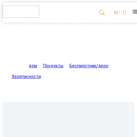
RU
Беспилотник системы Digital
Eagle SK-62 для бросания
огненного шара
дом
>
Продукты
>
Беспилотник/дрон
безопасности
>
Беспилотник системы Digital Eagle SK-
62 для бросания огненного шара