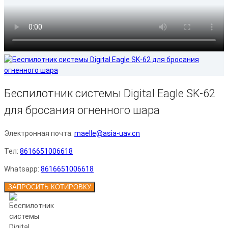
Беспилотник системы Digital Eagle SK-62
для бросания огненного шара
Электронная почта:
maelle@asia-uav.cn
Тел:
8616651006618
Whatsapp:
8616651006618
ЗАПРОСИТЬ КОТИРОВКУ