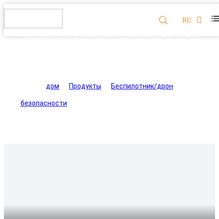
RU
Функция металлоискателя для
БПЛА Digital Eagle SK62PRO
дом
>
Продукты
>
Беспилотник/дрон
безопасности
>
Функция металлоискателя для БПЛА
Digital Eagle SK62PRO