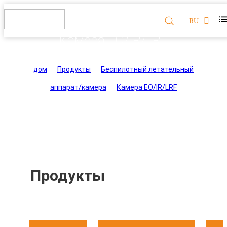
RU
Камера EO/IR/LRF
дом
>
Продукты
>
Беспилотный летательный
аппарат/камера
>
Камера EO/IR/LRF
Продукты