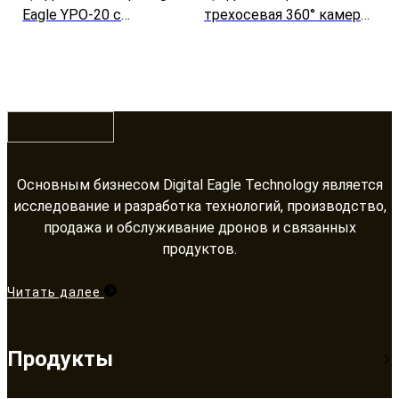
Eagle YPO-20 с
трехосевая 360° камера
трехосевой 360°
для БПЛА
стабилизацией системы
EO/IR/LRF
Основным бизнесом Digital Eagle Technology является
исследование и разработка технологий, производство,
продажа и обслуживание дронов и связанных
продуктов.​​​​​​​
Читать далее
Продукты